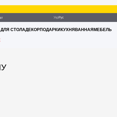
Укр
Рус
ат
ация
 ДЛЯ СТОЛА
ДЕКОР
ПОДАРКИ
КУХНЯ
ВАННАЯ
МЕБЕЛЬ
E
ЛУ