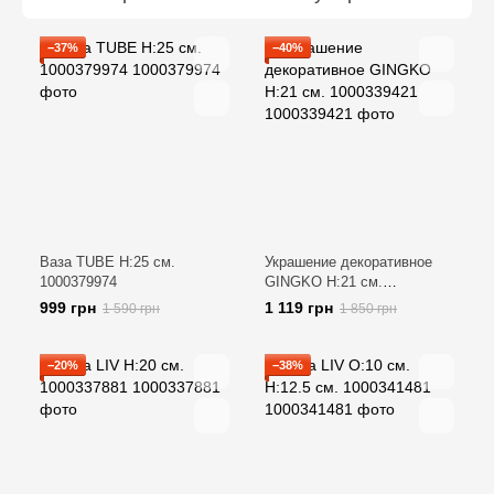
−37%
−40%
Ваза TUBE H:25 см.
Украшение декоративное
1000379974
GINGKO H:21 см.
1000339421
999 грн
1 119 грн
1 590 грн
1 850 грн
−20%
−38%