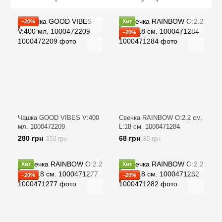
−20%
Хит
−20%
Чашка GOOD VIBES V:400
Свечка RAINBOW O:2.2 см.
мл. 1000472209
L:18 см. 1000471284
280 грн
68 грн
350 грн
85 грн
Хит
Хит
−20%
−20%