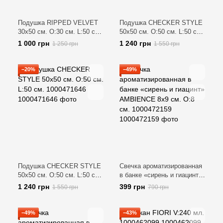
Подушка RIPPED VELVET
Подушка CHECKER STYLE
30х50 см. O:30 см. L:50 см.
50х50 см. O:50 см. L:50 см.
1000471629
1000471649
1 000 грн
1 240 грн
1 250 грн
1 550 грн
−20%
−49%
Подушка CHECKER STYLE
Свечка ароматизированная
50х50 см. O:50 см. L:50 см.
в банке «сирень и гиацинт»
1000471646
AMBIENCE 8х9 см. O:8 см.
1 240 грн
399 грн
1 550 грн
790 грн
1000472159
−49%
−43%