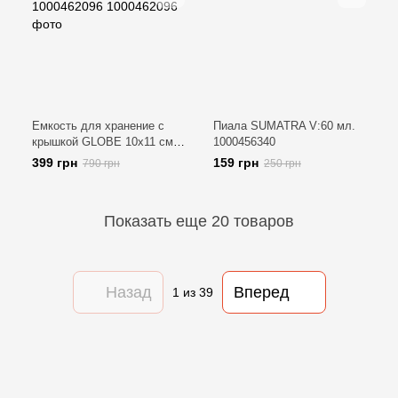
Емкость для хранение с
Пиала SUMATRA V:60 мл.
крышкой GLOBE 10х11 см.
1000456340
O:10.2 см. L:10.5 см.
399 грн
159 грн
790 грн
250 грн
1000462096
Показать еще 20 товаров
Назад
Вперед
1
из 39