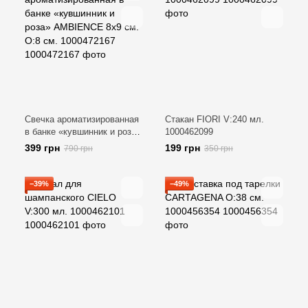
Свечка ароматизированная
Стакан FIORI V:240 мл.
в банке «кувшинник и роза»
1000462099
AMBIENCE 8х9 см. O:8 см.
399 грн
199 грн
790 грн
350 грн
1000472167
−39%
−49%