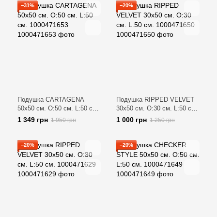
−31%
−20%
Подушка CARTAGENA
Подушка RIPPED VELVET
50х50 см. O:50 см. L:50 см.
30х50 см. O:30 см. L:50 см.
1000471653
1000471650
1 349 грн
1 000 грн
1 950 грн
1 250 грн
−20%
−20%