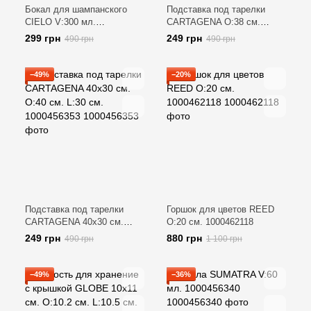
Бокал для шампанского
Подставка под тарелки
CIELO V:300 мл.
CARTAGENA O:38 см.
1000462101
1000456354
299 грн
249 грн
490 грн
490 грн
−49%
−20%
Подставка под тарелки
Горшок для цветов REED
CARTAGENA 40х30 см.
O:20 см. 1000462118
O:40 см. L:30 см.
249 грн
880 грн
490 грн
1 100 грн
1000456353
−49%
−36%