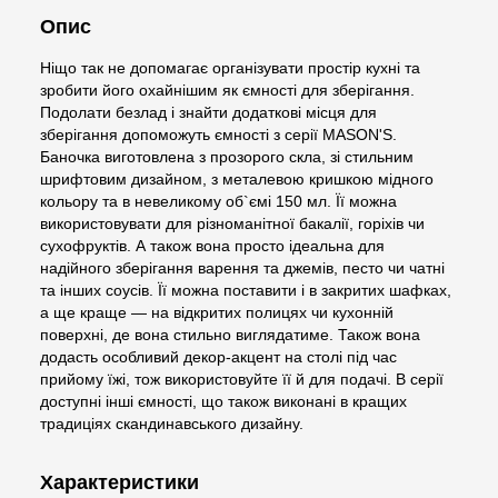
Опис
Ніщо так не допомагає організувати простір кухні та
зробити його охайнішим як ємності для зберігання.
Подолати безлад і знайти додаткові місця для
зберігання допоможуть ємності з серії MASON'S.
Баночка виготовлена з прозорого скла, зі стильним
шрифтовим дизайном, з металевою кришкою мідного
кольору та в невеликому об`ємі 150 мл. Її можна
використовувати для різноманітної бакалії, горіхів чи
сухофруктів. А також вона просто ідеальна для
надійного зберігання варення та джемів, песто чи чатні
та інших соусів. Її можна поставити і в закритих шафках,
а ще краще — на відкритих полицях чи кухонній
поверхні, де вона стильно виглядатиме. Також вона
додасть особливий декор-акцент на столі під час
прийому їжі, тож використовуйте її й для подачі. В серії
доступні інші ємності, що також виконані в кращих
традиціях скандинавського дизайну.
Характеристики