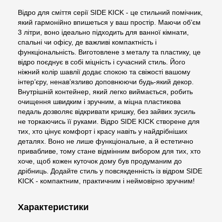
Відро для сміття серії SIDE KICK - це стильний помічник,
який гармонійно впишеться у ваш простір. Маючи об’єм
3 літри, воно ідеально підходить для ванної кімнати,
спальні чи офісу, де важливі компактність і
функціональність. Виготовлене з металу та пластику, це
відро поєднує в собі міцність і сучасний стиль. Його
ніжний колір шавлії додає спокою та свіжості вашому
інтер’єру, ненав’язливо доповнюючи будь-який декор.
Внутрішній контейнер, який легко виймається, робить
очищення швидким і зручним, а міцна пластикова
педаль дозволяє відкривати кришку, без зайвих зусиль
не торкаючись її руками. Відро SIDE KICK створене для
тих, хто цінує комфорт і красу навіть у найдрібніших
деталях. Воно не лише функціональне, а й естетично
привабливе, тому стане відмінним вибором для тих, хто
хоче, щоб кожен куточок дому був продуманим до
дрібниць. Додайте стиль у повсякденність із відром SIDE
KICK - компактним, практичним і неймовірно зручним!
Характеристики