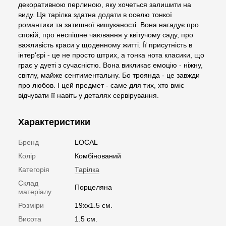
декоративною перлиною, яку хочеться залишити на
виду. Ця тарілка здатна додати в оселю тонкої
романтики та затишної вишуканості. Вона нагадує про
спокій, про неспішне чаювання у квітучому саду, про
важливість краси у щоденному житті. Її присутність в
інтер'єрі - це не просто штрих, а тонка нота класики, що
грає у дуеті з сучасністю. Вона викликає емоцію - ніжну,
світлу, майже сентиментальну. Бо троянда - це завжди
про любов. І цей предмет - саме для тих, хто вміє
відчувати її навіть у деталях сервірування.
Характеристики
Бренд
LOCAL
Колір
Комбінований
Категорія
Тарілка
Склад
Порцеляна
матеріалу
Розміри
19xx1.5 см.
Висота
1.5 см.