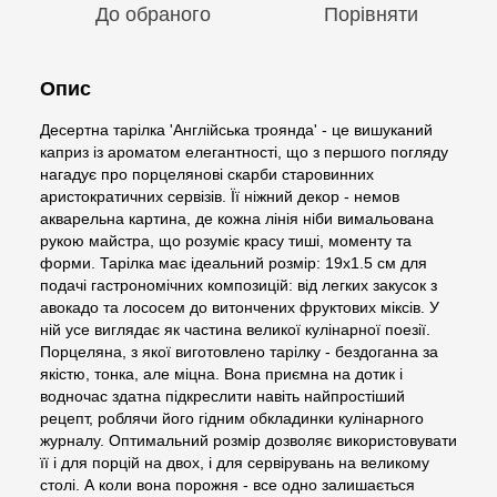
До обраного
Порівняти
Опис
Десертна тарілка 'Англійська троянда' - це вишуканий
каприз із ароматом елегантності, що з першого погляду
нагадує про порцелянові скарби старовинних
аристократичних сервізів. Її ніжний декор - немов
акварельна картина, де кожна лінія ніби вимальована
рукою майстра, що розуміє красу тиші, моменту та
форми. Тарілка має ідеальний розмір: 19х1.5 см для
подачі гастрономічних композицій: від легких закусок з
авокадо та лососем до витончених фруктових міксів. У
ній усе виглядає як частина великої кулінарної поезії.
Порцеляна, з якої виготовлено тарілку - бездоганна за
якістю, тонка, але міцна. Вона приємна на дотик і
водночас здатна підкреслити навіть найпростіший
рецепт, роблячи його гідним обкладинки кулінарного
журналу. Оптимальний розмір дозволяє використовувати
її і для порцій на двох, і для сервірувань на великому
столі. А коли вона порожня - все одно залишається