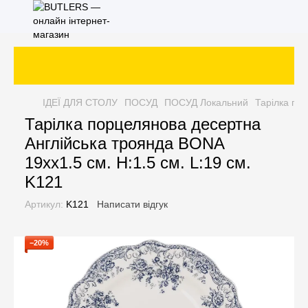
ІДЕЇ ДЛЯ СТОЛУ
ПОСУД
ПОСУД Локальний
Тарілка пор
Тарілка порцелянова десертна
Англійська троянда BONA
19xx1.5 см. H:1.5 см. L:19 см.
K121
Артикул:
K121
Написати відгук
−20%