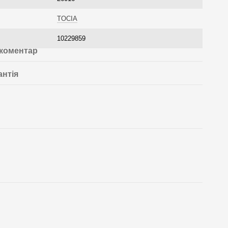
TOCIA
10229859
 коментар
антія