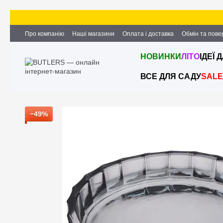
Перейти до основного контенту
Про компанію
Наші магазини
Оплата і доставка
Обмін та пов
Партнерство та співпраця
Вакансії
Контактна інформація
НОВИНКИ
ЛІТО
ІДЕЇ 
ВСЕ ДЛЯ САДУ
SALE
−49%