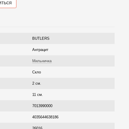
иться
BUTLERS
Антрацит
Мильничка
Скло
2 см.
11 см.
7013990000
4035644638186
26016