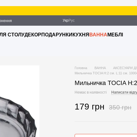
Укр
Рус
ернення
ДЛЯ СТОЛУ
ДЕКОР
ПОДАРУНКИ
КУХНЯ
ВАННА
МЕБЛІ
Головна
ВАННА
АКСЕСУАРИ Д
Мильничка TOCIA H:2 см. L:11 см. 100
Мильничка TOCIA H:2 
Немає в наявності
Написати відгу
179 грн
350 грн