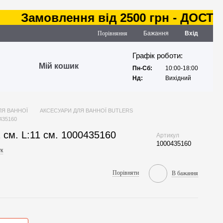
Замовлення від 2500 грн - ДОСТАВКА
Порівняння
Бажання
Вхід
Графік роботи:
Мій кошик
Пн-Сб:
10:00-18:00
Нд:
Вихідний
ЛЯ ВАННОЇ
АКСЕСУАРИ ДЛЯ ВАННОЇ BUTLERS
0435160
см. L:11 см. 1000435160
Артикул
1000435160
к
Порівняти
В бажання