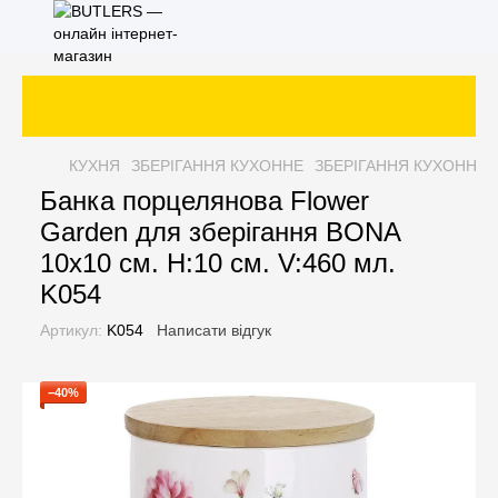
КУХНЯ
ЗБЕРІГАННЯ КУХОННЕ
ЗБЕРІГАННЯ КУХОННЕ Л
Банка порцелянова Flower
Garden для зберігання BONA
10x10 см. H:10 см. V:460 мл.
K054
Артикул:
K054
Написати відгук
−40%