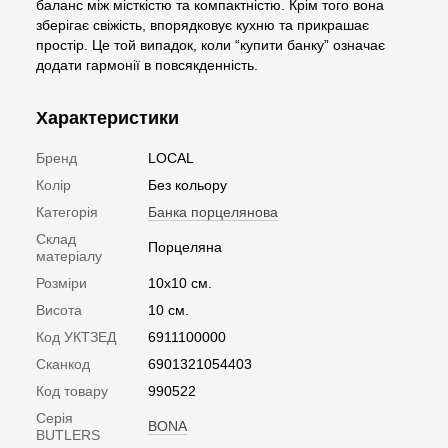
баланс між місткістю та компактністю. Крім того вона
зберігає свіжість, впорядковує кухню та прикрашає
простір. Це той випадок, коли “купити банку” означає
додати гармонії в повсякденність.
Характеристики
Бренд
LOCAL
Колір
Без кольору
Категорія
Банка порцелянова
Склад
Порцеляна
матеріалу
Розміри
10x10 см.
Висота
10 см.
Код УКТЗЕД
6911100000
Сканкод
6901321054403
Код товару
990522
Серія
BONA
BUTLERS