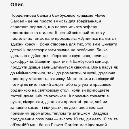
Опис
Порцелянова банка з бамбуковою кришкою Flower
Garden - це не просто ємність для зберігання, а
справжня перлина, що наповнить атмосферу
елегантістю та стилем. Її ніжний квітковий мотив у
пастельних тонах наче промовляє: «Зупинись на мить і
вдихни красу». Вона створена для тих, хто вміє цінувати
деталі й перетворювати звичне на особливе. Банка
ідеально підійде для зберігання круп, чаю, печива,
сухофруктів. Завдяки практичній бамбуковій кришці,
продукти довше залишатимуться свіжими. Вона пасує як
до мінімалістичної, так і до романтичної кухні, додаючи
простору м’якості та затишку. Може стояти на відкритій
полиці як витончений акцент або слугувати красивою
родзинкою на святковому столі, коли ви пригощаєте
гостей домашнім смаколиком. Її приємно тримати в
руках, відкривати, діставати ароматні трави, чай чи
запашне какао - і відчувати, як дім наповнюється
приємним ароматом, теплом та затишком. Завдяки
продуманим розмірам — висота 10 см, діаметр 10 см та
об’єм 460 мл - банка Flower Garden має ідеальний